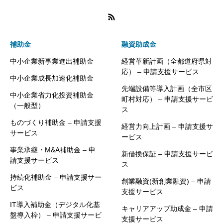
補助金
融資助成金
中小企業新事業進出補助金
経営革新計画（全都道府県対
応） – 申請支援サービス
中小企業成長加速化補助金
先端設備等導入計画（全市区
中小企業省力化投資補助金
町村対応） – 申請支援サービ
（一般型）
ス
ものづくり補助金 – 申請支援
経営力向上計画 – 申請支援サ
サービス
ービス
事業承継・M&A補助金 – 申
新借換保証 – 申請支援サービ
請支援サービス
ス
持続化補助金 – 申請支援サー
創業融資(新創業融資) – 申請
ビス
支援サービス
IT導入補助金（デジタル化基
キャリアアップ助成金 – 申請
盤導入枠） – 申請支援サービ
支援サービス